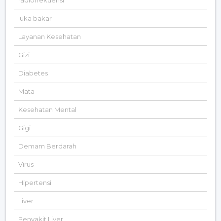
radiofrekuensi
luka bakar
Layanan Kesehatan
Gizi
Diabetes
Mata
Kesehatan Mental
Gigi
Demam Berdarah
Virus
Hipertensi
Liver
Penyakit Liver