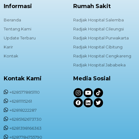
Informasi
Rumah Sakit
Beranda
Radjak Hospital Salemba
Tentang Kami
Radjak Hospital Cileungsi
Update Terbaru
Radjak Hospital Purwakarta
Karir
Radjak Hospital Cibitung
Kontak
Radjak Hospital Cengkareng
Radjak Hospital Jababeka
Kontak Kami
Media Sosial
+6285778851110
+62811115261
+62818222287
+6285162673730
+6281398166363
+6287784755790