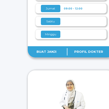
Jumat
09:00 - 12:00
Sabtu
Minggu
BUAT JANJI
PROFIL DOKTER