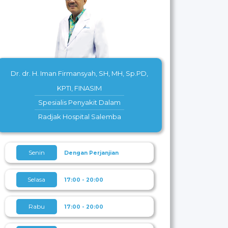
Dr. dr. H. Iman Firmansyah, SH, MH, Sp.PD,
KPTI, FINASIM
Spesialis Penyakit Dalam
Radjak Hospital Salemba
Senin
Dengan Perjanjian
Selasa
17:00 - 20:00
Rabu
17:00 - 20:00