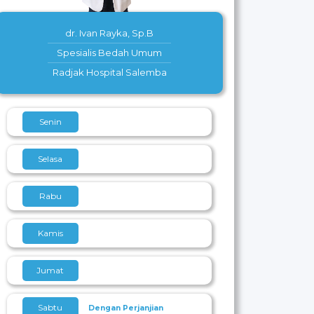
dr. Ivan Rayka, Sp.B
Spesialis Bedah Umum
Radjak Hospital Salemba
Senin
Selasa
Rabu
Kamis
Jumat
Sabtu
Dengan Perjanjian