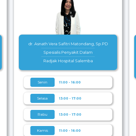
dr. Asnath Vera Safitri Matondang, Sp.PD
Spesialis Penyakit Dalam
Radjak Hospital Salemba
Senin
11:00 - 16:00
Selasa
13:00 - 17:00
Rabu
13:00 - 17:00
Kamis
11:00 - 16:00