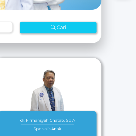
Cari
dr. Firmansyah Chatab, Sp.A
Spesialis Anak