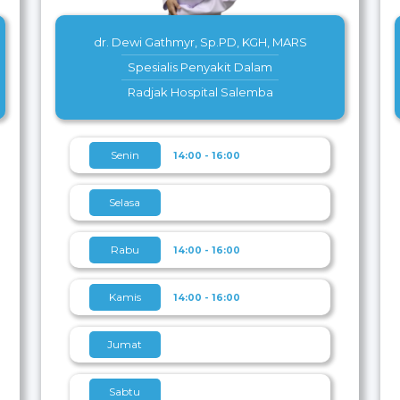
dr. Dewi Gathmyr, Sp.PD, KGH, MARS
Spesialis Penyakit Dalam
Radjak Hospital Salemba
Senin
14:00 - 16:00
Selasa
Rabu
14:00 - 16:00
Kamis
14:00 - 16:00
Jumat
Sabtu