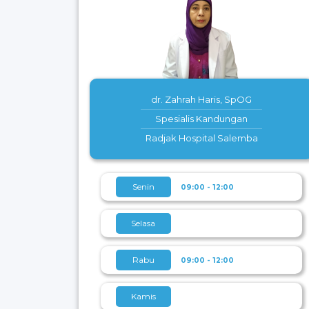
dr. Zahrah Haris, SpOG
Spesialis Kandungan
Radjak Hospital Salemba
Senin
09:00 - 12:00
Selasa
Rabu
09:00 - 12:00
Kamis