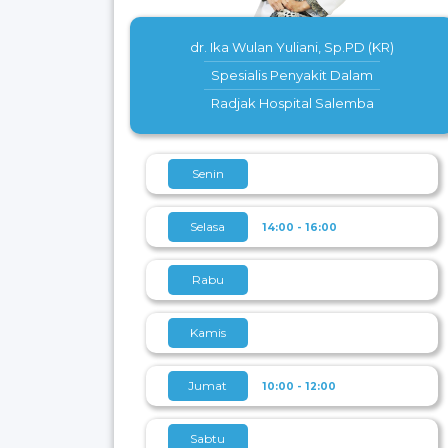
dr. Ika Wulan Yuliani, Sp.PD (KR)
Spesialis Penyakit Dalam
Radjak Hospital Salemba
Senin
Selasa
14:00 - 16:00
Rabu
Kamis
Jumat
10:00 - 12:00
Sabtu