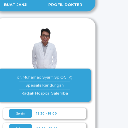
BUAT JANJI
PROFIL DOKTER
dr. Muhamad Syarif, Sp.OG (K)
Spesialis Kandungan
Radjak Hospital Salemba
Senin
12:30 - 18:00