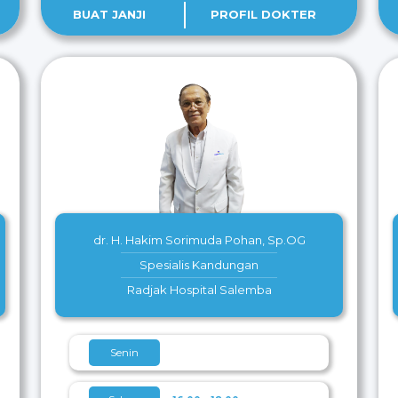
BUAT JANJI
PROFIL DOKTER
dr. H. Hakim Sorimuda Pohan, Sp.OG
Spesialis Kandungan
Radjak Hospital Salemba
Senin