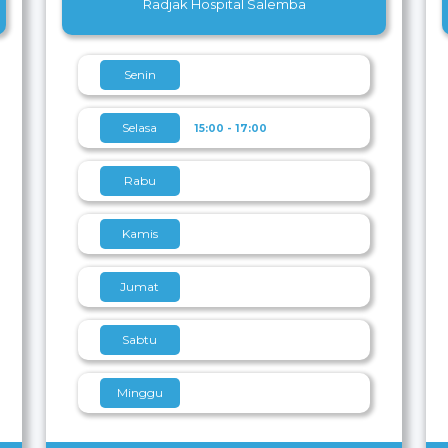
Radjak Hospital Salemba
Senin
Selasa
15:00 - 17:00
Rabu
Kamis
Jumat
Sabtu
Minggu