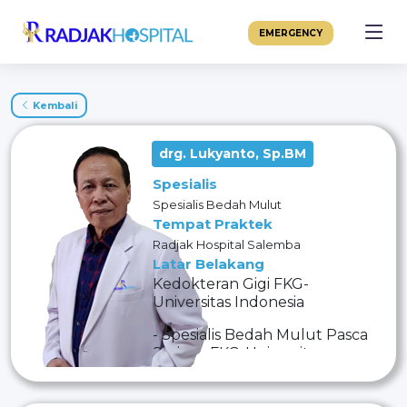
EMERGENCY
Kembali
drg. Lukyanto, Sp.BM
Spesialis
Spesialis Bedah Mulut
Tempat Praktek
Radjak Hospital Salemba
Latar Belakang
Kedokteran Gigi FKG-
Universitas Indonesia
- Spesialis Bedah Mulut Pasca
Sarjana FKG-Universitas
Indonesia