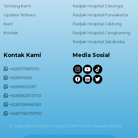
Tentang Kami
Radjak Hospital Cileungsi
Update Terbaru
Radjak Hospital Purwakarta
Karir
Radjak Hospital Cibitung
Kontak
Radjak Hospital Cengkareng
Radjak Hospital Jababeka
Kontak Kami
Media Sosial
+6285778851110
+62811115261
+62818222287
+6285162673730
+6281398166363
+6287784755790
© Copyright Radjak Hospital 2026 PT.Indo Husada Utama