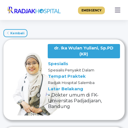
EMERGENCY
Kembali
dr. Ika Wulan Yuliani, Sp.PD
(KR)
Spesialis
Spesialis Penyakit Dalam
Tempat Praktek
Radjak Hospital Salemba
Latar Belakang
-
Dokter umum di FK-
Universitas Padjadjaran,
Bandung
- Dokter Spesialis dan Sub
Spesialis di FK- Universitas