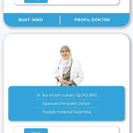
BUAT JANJI
PROFIL DOKTER
dr. Ika Wulan Yuliani, Sp.PD (KR)
Spesialis Penyakit Dalam
Radjak Hospital Salemba
Senin