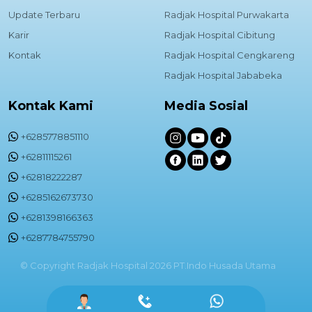
Update Terbaru
Radjak Hospital Purwakarta
Karir
Radjak Hospital Cibitung
Kontak
Radjak Hospital Cengkareng
Radjak Hospital Jababeka
Kontak Kami
Media Sosial
+6285778851110
+62811115261
+62818222287
+6285162673730
+6281398166363
+6287784755790
© Copyright Radjak Hospital 2026 PT.Indo Husada Utama