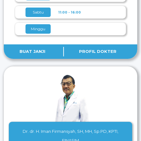
Sabtu
11:00 - 16:00
Minggu
BUAT JANJI
PROFIL DOKTER
Dr. dr. H. Iman Firmansyah, SH, MH, Sp.PD, KPTI,
FINASIM