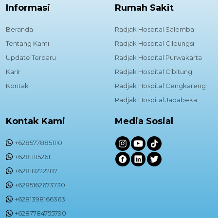
Informasi
Rumah Sakit
Beranda
Radjak Hospital Salemba
Tentang Kami
Radjak Hospital Cileungsi
Update Terbaru
Radjak Hospital Purwakarta
Karir
Radjak Hospital Cibitung
Kontak
Radjak Hospital Cengkareng
Radjak Hospital Jababeka
Kontak Kami
Media Sosial
+6285778851110
+62811115261
+62818222287
+6285162673730
+6281398166363
+6287784755790