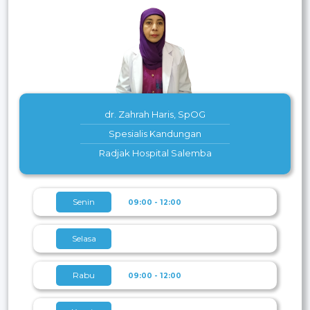
dr. Zahrah Haris, SpOG
Spesialis Kandungan
Radjak Hospital Salemba
Senin
09:00 - 12:00
Selasa
Rabu
09:00 - 12:00