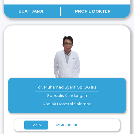
BUAT JANJI
PROFIL DOKTER
dr. Muhamad Syarif, Sp.OG (K)
Spesialis Kandungan
Radjak Hospital Salemba
Senin
12:30 - 18:00