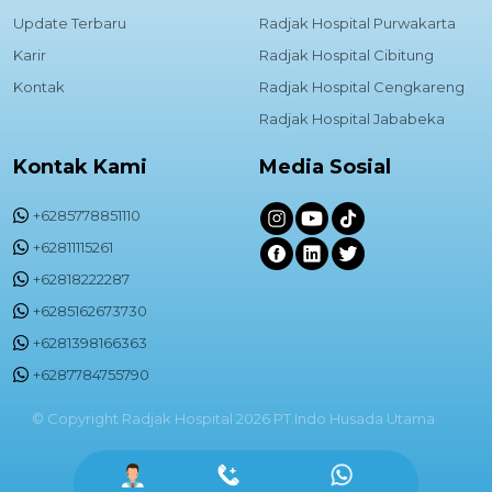
Update Terbaru
Radjak Hospital Purwakarta
Karir
Radjak Hospital Cibitung
Kontak
Radjak Hospital Cengkareng
Radjak Hospital Jababeka
Kontak Kami
Media Sosial
+6285778851110
+62811115261
+62818222287
+6285162673730
+6281398166363
+6287784755790
© Copyright Radjak Hospital 2026 PT.Indo Husada Utama