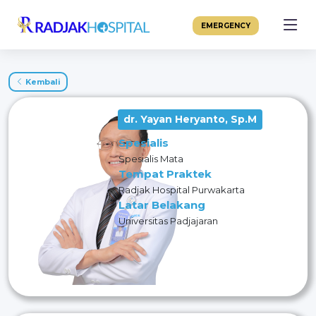
EMERGENCY
Kembali
dr. Yayan Heryanto, Sp.M
Spesialis
Spesialis Mata
Tempat Praktek
Radjak Hospital Purwakarta
Latar Belakang
Universitas Padjajaran