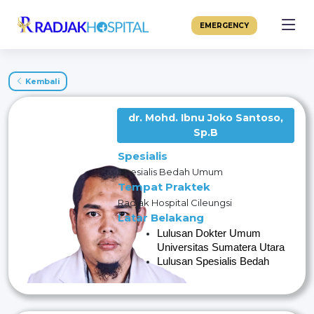
EMERGENCY
Kembali
dr. Mohd. Ibnu Joko Santoso,
Sp.B
Spesialis
Spesialis Bedah Umum
Tempat Praktek
Radjak Hospital Cileungsi
Latar Belakang
Lulusan Dokter Umum 
Universitas Sumatera Utara
Lulusan Spesialis Bedah
Universitas Sumatera Utara