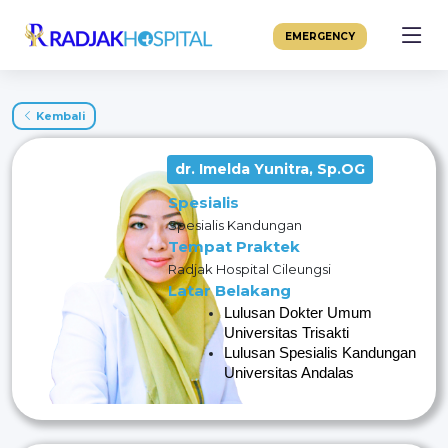
EMERGENCY
Kembali
dr. Imelda Yunitra, Sp.OG
Spesialis
Spesialis Kandungan
Tempat Praktek
Radjak Hospital Cileungsi
Latar Belakang
Lulusan Dokter Umum 
Universitas Trisakti
Lulusan Spesialis Kandungan
Universitas Andalas