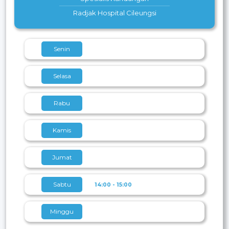
Radjak Hospital Cileungsi
Senin
Selasa
Rabu
Kamis
Jumat
Sabtu
14:00 - 15:00
Minggu