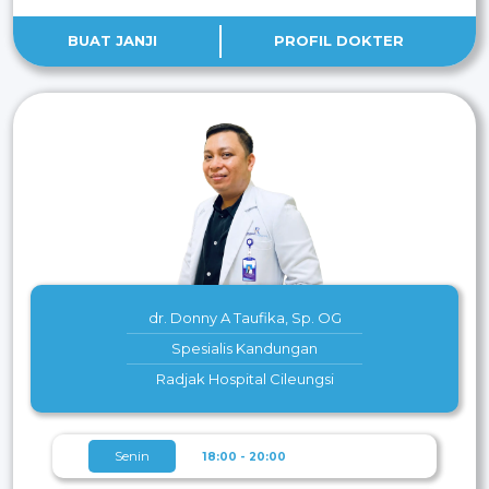
BUAT JANJI
PROFIL DOKTER
dr. Donny A Taufika, Sp. OG
Spesialis Kandungan
Radjak Hospital Cileungsi
Senin
18:00 - 20:00