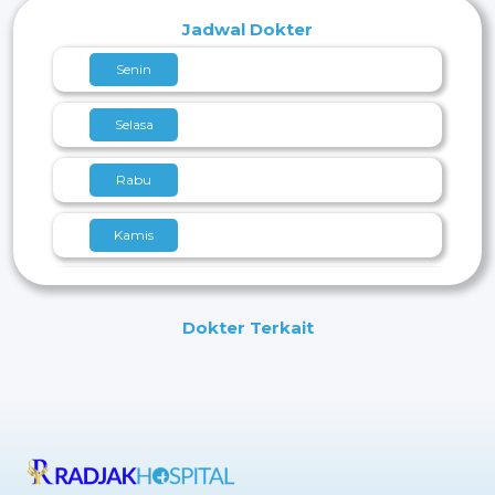
Jadwal Dokter
Senin
Selasa
Rabu
Kamis
Jumat
Dokter Terkait
Sabtu
Minggu