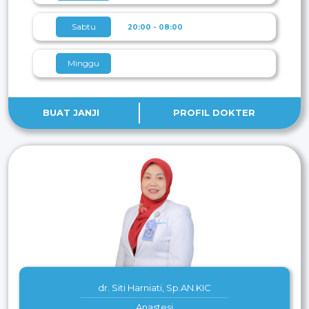
Sabtu
20:00 - 08:00
Minggu
BUAT JANJI
PROFIL DOKTER
dr. Siti Harniati, Sp.AN.KIC
Anastesi