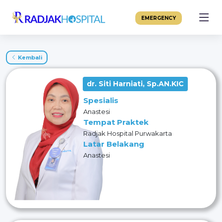
EMERGENCY
Kembali
dr. Siti Harniati, Sp.AN.KIC
Spesialis
Anastesi
Tempat Praktek
Radjak Hospital Purwakarta
Latar Belakang
Anastesi