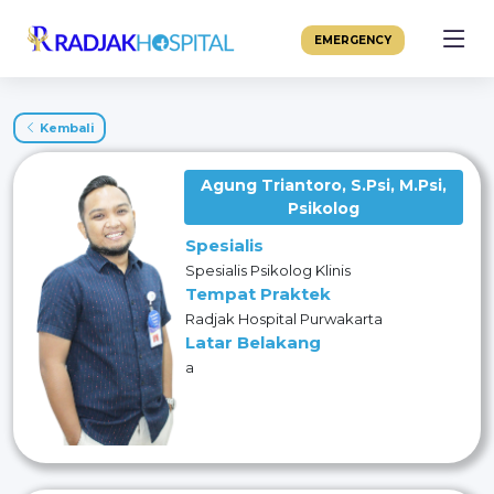
EMERGENCY
Kembali
Agung Triantoro, S.Psi, M.Psi,
Psikolog
Spesialis
Spesialis Psikolog Klinis
Tempat Praktek
Radjak Hospital Purwakarta
Latar Belakang
a