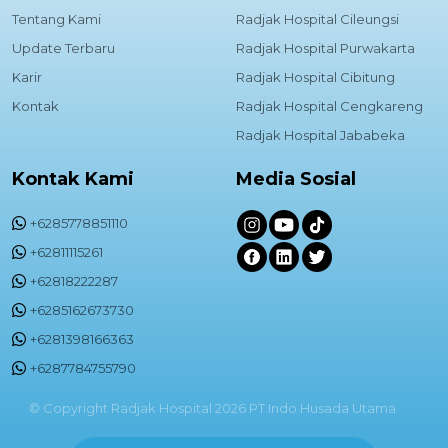
Tentang Kami
Radjak Hospital Cileungsi
Update Terbaru
Radjak Hospital Purwakarta
Karir
Radjak Hospital Cibitung
Kontak
Radjak Hospital Cengkareng
Radjak Hospital Jababeka
Kontak Kami
Media Sosial
+6285778851110
+62811115261
+62818222287
+6285162673730
+6281398166363
+6287784755790
© Copyright Radjak Hospital 2026 PT.Indo Husada Utama