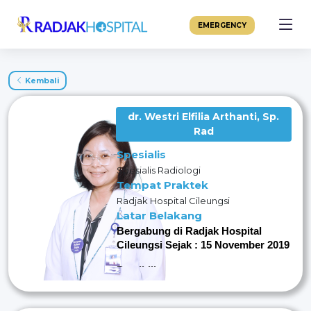
EMERGENCY
Kembali
dr. Westri Elfilia Arthanti, Sp.
Rad
Spesialis
Spesialis Radiologi
Tempat Praktek
Radjak Hospital Cileungsi
Latar Belakang
Bergabung di Radjak Hospital
Cileungsi Sejak : 15 November 2019
Pendidikan
Lulusan Dokter Umum
Universitas Kristen Maranatha