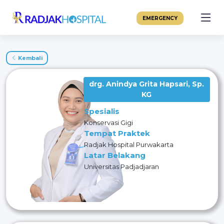
EMERGENCY
Kembali
drg. Anindya Grita Hapsari, Sp.
KG
Spesialis
Konservasi Gigi
Tempat Praktek
Radjak Hospital Purwakarta
Latar Belakang
Universitas Padjadjaran