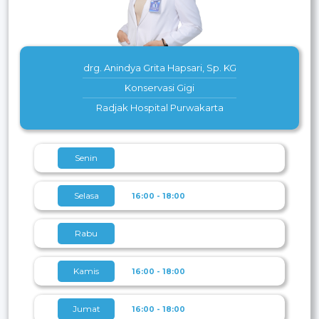
drg. Anindya Grita Hapsari, Sp. KG
Konservasi Gigi
Radjak Hospital Purwakarta
Senin
Selasa
16:00 - 18:00
Rabu
Kamis
16:00 - 18:00
Jumat
16:00 - 18:00