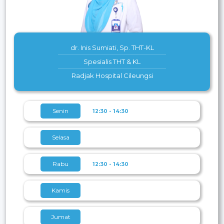
dr. Inis Sumiati, Sp. THT-KL
Spesialis THT & KL
Radjak Hospital Cileungsi
Senin
12:30 - 14:30
Selasa
Rabu
12:30 - 14:30
Kamis
Jumat