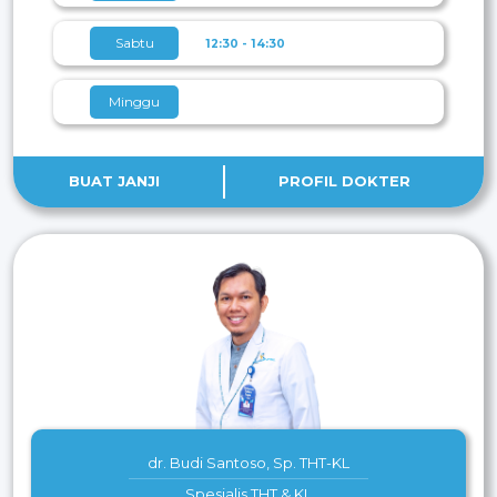
Sabtu
12:30 - 14:30
Minggu
BUAT JANJI
PROFIL DOKTER
dr. Budi Santoso, Sp. THT-KL
Spesialis THT & KL