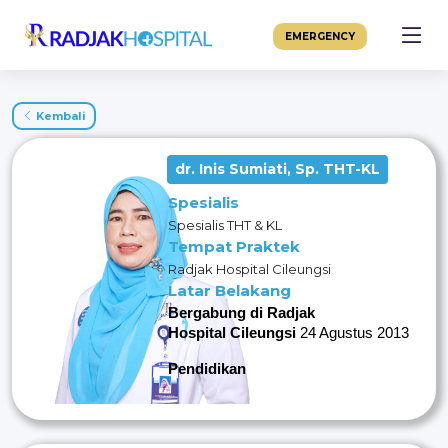
EMERGENCY
Kembali
dr. Inis Sumiati, Sp. THT-KL
Spesialis
Spesialis THT & KL
Tempat Praktek
Radjak Hospital Cileungsi
Latar Belakang
Bergabung di Radjak
Hospital Cileungsi
24 Agustus 2013
Pendidikan
Lulusan Dokter Umum
Universitas Andalas
Lulusan Spesialis Telinga Hidung