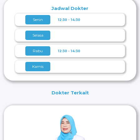
Tenggorokan Bedah
Kepala dan
Jadwal Dokter
Leher Universitas Indonesia
Senin
12:30 - 14:30
Selasa
Rabu
12:30 - 14:30
Kamis
Jumat
Dokter Terkait
Sabtu
12:30 - 14:30
Minggu