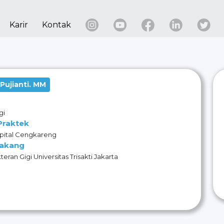
Karir
Kontak
 Pujianti. MM
gi
Praktek
pital Cengkareng
lakang
eran Gigi Universitas Trisakti Jakarta