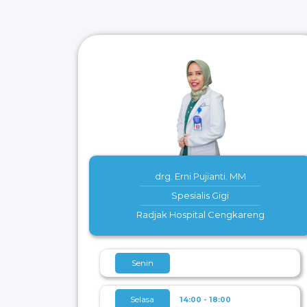
drg. Erni Pujianti. MM
Spesialis Gigi
Radjak Hospital Cengkareng
Senin
Selasa
14:00 - 18:00