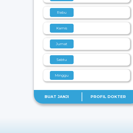
Rabu
Kamis
Jumat
Sabtu
Minggu
BUAT JANJI
PROFIL DOKTER