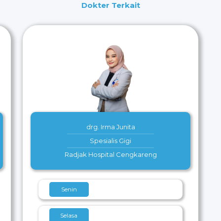
Dokter Terkait
drg. Irma Junita
Spesialis Gigi
Radjak Hospital Cengkareng
Senin
Selasa