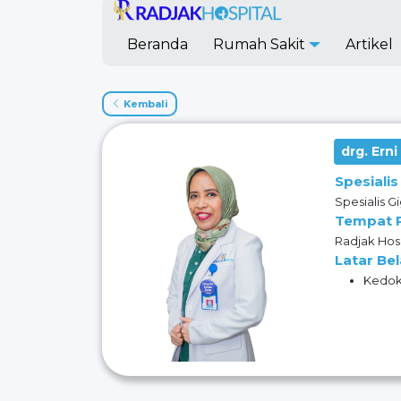
Beranda
Rumah Sakit
Artikel
Kembali
drg. Erni
Spesialis
Spesialis Gi
Tempat 
Radjak Hos
Latar Be
Kedokt