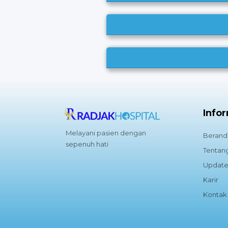
Info
Melayani pasien dengan
Berand
sepenuh hati
Tentan
Update
Karir
Kontak