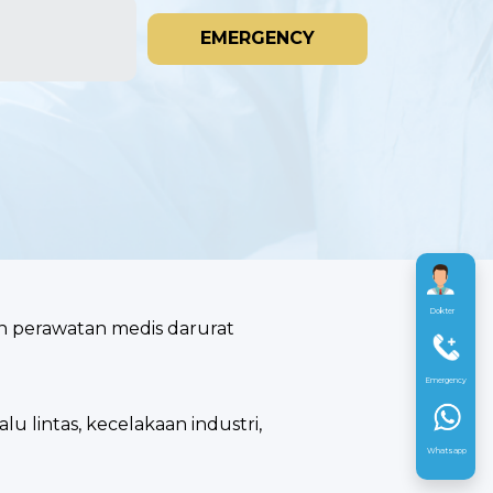
EMERGENCY
Dokter
n perawatan medis darurat
Emergency
u lintas, kecelakaan industri,
Whatsapp