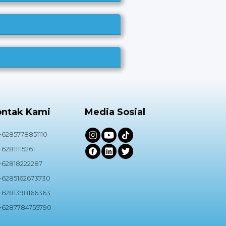
ontak Kami
Media Sosial
+6285778851110
+62811115261
+62818222287
+6285162673730
+6281398166363
+6287784755790