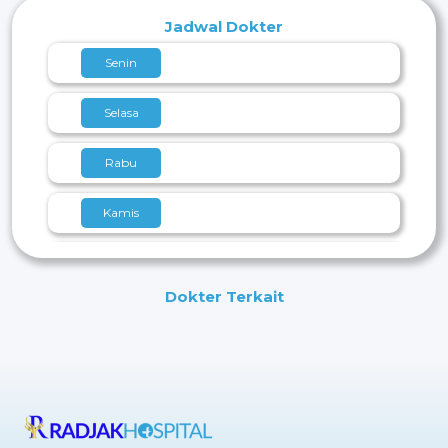
Jadwal Dokter
Senin
Selasa
Rabu
Kamis
Jumat
Dokter Terkait
Sabtu
Minggu