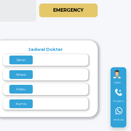
EMERGENCY
Jadwal Dokter
Senin
Selasa
Dokter
Rabu
Emergency
Kamis
Jumat
Whatsapp