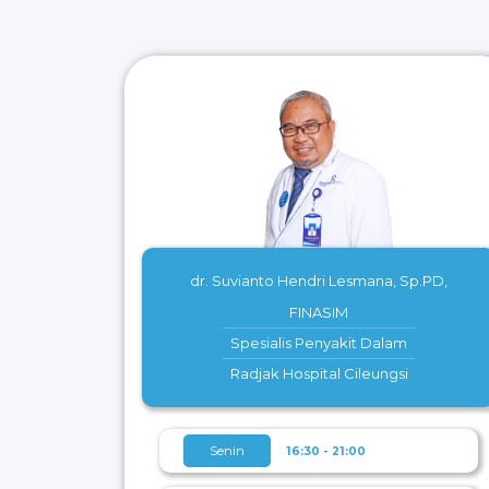
dr. Suvianto Hendri Lesmana, Sp.PD,
FINASIM
Spesialis Penyakit Dalam
Radjak Hospital Cileungsi
Senin
16:30 - 21:00