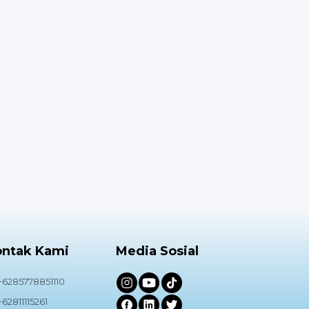
ontak Kami
Media Sosial
+6285778851110
+62811115261