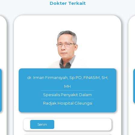
Dokter Terkait
dr. Irman Firmansyah, Sp.PD, FINASIM, SH,
MH
Spesialis Penyakit Dalam
Radjak Hospital Cileungsi
Senin