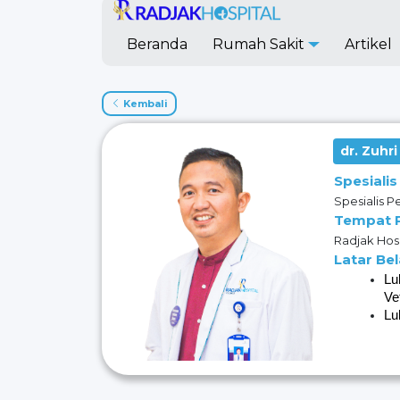
Beranda
Rumah Sakit
Artikel
Kembali
dr. Zuhr
Spesialis
Spesialis P
Tempat 
Radjak Hosp
Latar Be
Lu
Ve
Lu