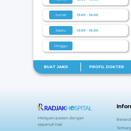
Jumat
13:00 - 16:00
Sabtu
13:00 - 16:00
Minggu
BUAT JANJI
PROFIL DOKTER
Info
Melayani pasien dengan
Berand
sepenuh hati
Tentan