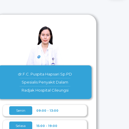
Sabtu
Minggu
dr.F.C. Puspita Hapsari Sp.PD
Spesialis Penyakit Dalam
Radjak Hospital Cileungsi
Senin
09:00 - 13:00
Selasa
15:00 - 19:00