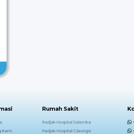
rmasi
Rumah Sakit
K
a
Radjak Hospital Salemba
g Kami
Radjak Hospital Cileungsi