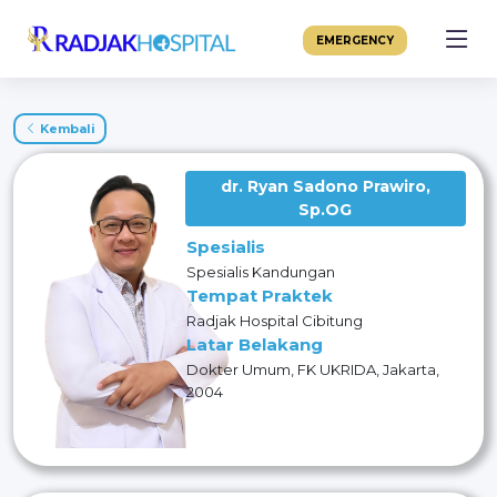
EMERGENCY
Kembali
dr. Ryan Sadono Prawiro,
Sp.OG
Spesialis
Spesialis Kandungan
Tempat Praktek
Radjak Hospital Cibitung
Latar Belakang
Dokter Umum, FK UKRIDA, Jakarta,
2004
Dokter Spesialis Obstetri dan
Ginekologi, FK
UNSRAT, Manado, 2016