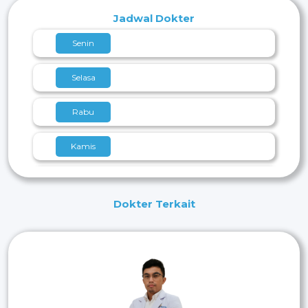
Jadwal Dokter
Senin
Selasa
Rabu
Kamis
Jumat
Dokter Terkait
Sabtu
Minggu