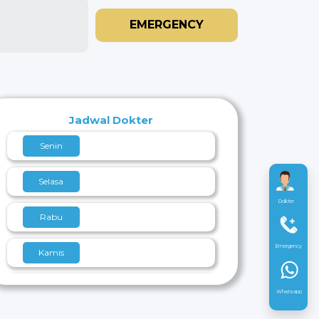
EMERGENCY
Jadwal Dokter
Senin
Selasa
Dokter
Rabu
Emergency
Kamis
Jumat
Whatsapp