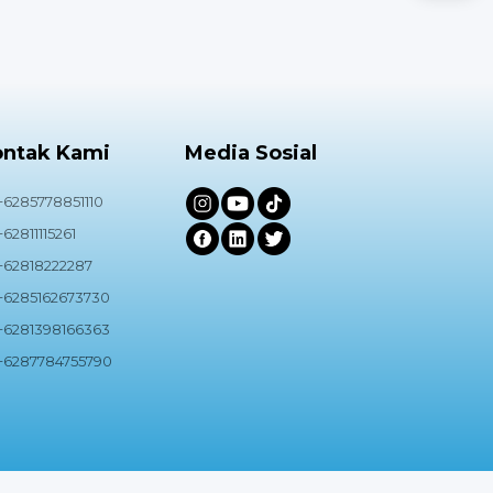
Sabtu
Minggu
ontak Kami
Media Sosial
+6285778851110
+62811115261
+62818222287
+6285162673730
+6281398166363
+6287784755790