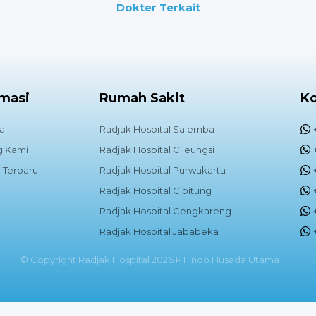
Dokter Terkait
rmasi
Rumah Sakit
K
a
Radjak Hospital Salemba
g Kami
Radjak Hospital Cileungsi
 Terbaru
Radjak Hospital Purwakarta
Radjak Hospital Cibitung
Radjak Hospital Cengkareng
Radjak Hospital Jababeka
© Copyright Radjak Hospital 2026 PT.Indo Husada Utama