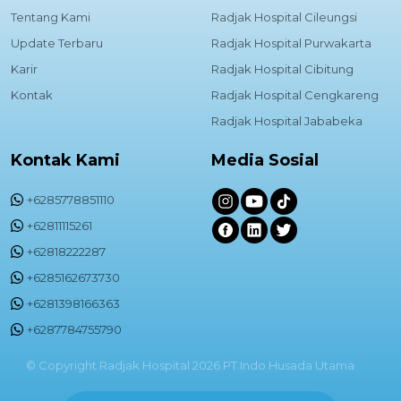
Tentang Kami
Radjak Hospital Cileungsi
Update Terbaru
Radjak Hospital Purwakarta
Karir
Radjak Hospital Cibitung
Kontak
Radjak Hospital Cengkareng
Radjak Hospital Jababeka
Kontak Kami
Media Sosial
+6285778851110
+62811115261
+62818222287
+6285162673730
+6281398166363
+6287784755790
© Copyright Radjak Hospital 2026 PT.Indo Husada Utama