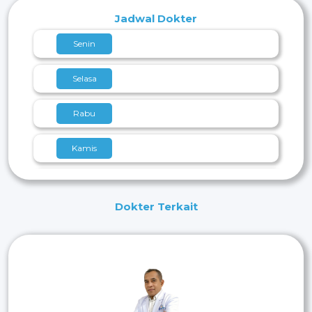
Jadwal Dokter
Senin
Selasa
Rabu
Kamis
Jumat
Dokter Terkait
Sabtu
Minggu