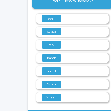
Radjak Hospital Jababeka
Senin
Selasa
Rabu
Kamis
Jumat
Sabtu
Minggu