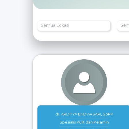
Semua Lokasi
Sem
dr. ARDITYA ENDIARSARI, SpPK
Spesialis Kulit dan Kelamin